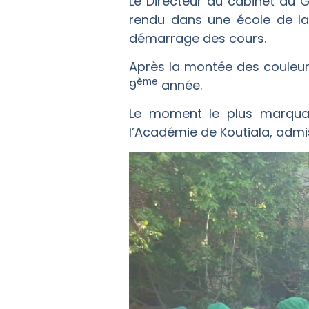
Le Directeur du cabinet du 
rendu dans une école de la 
démarrage des cours.
Après la montée des couleurs
ème
9
année.
Le moment le plus marquan
l’Académie de Koutiala, adm