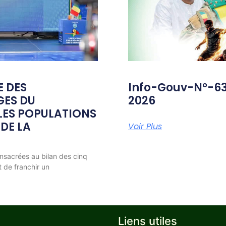
E DES
Info-Gouv-N°-6
GES DU
2026
ES POPULATIONS
 DE LA
Voir Plus
nsacrées au bilan des cinq
t de franchir un
Liens utiles