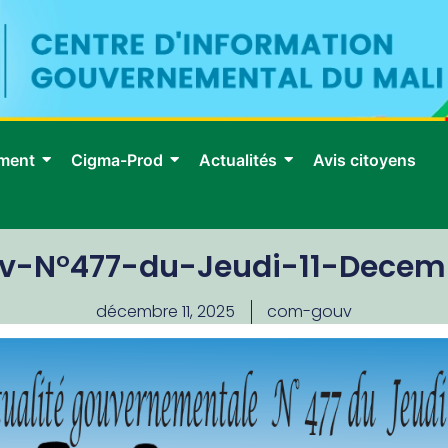
ment
Cigma-Prod
Actualités
Avis citoyens
uv-N°477-du-Jeudi-11-Decem
décembre 11, 2025
com-gouv