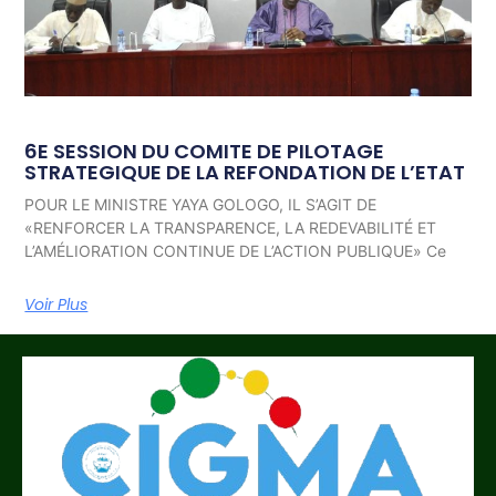
6E SESSION DU COMITE DE PILOTAGE
STRATEGIQUE DE LA REFONDATION DE L’ETAT
POUR LE MINISTRE YAYA GOLOGO, IL S’AGIT DE
«RENFORCER LA TRANSPARENCE, LA REDEVABILITÉ ET
L’AMÉLIORATION CONTINUE DE L’ACTION PUBLIQUE» Ce
Voir Plus