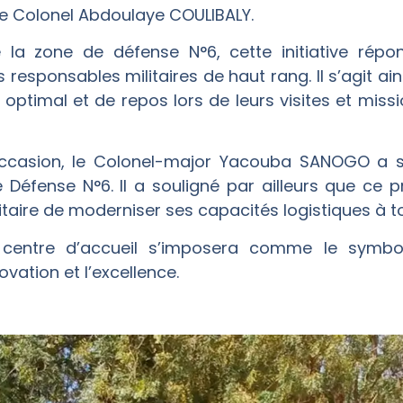
e Colonel Abdoulaye COULIBALY.
a zone de défense N°6, cette initiative répon
 responsables militaires de haut rang. Il s’agit ain
l optimal et de repos lors de leurs visites et missi
ccasion, le Colonel-major Yacouba SANOGO a sal
fense N°6. Il a souligné par ailleurs que ce p
litaire de moderniser ses capacités logistiques à t
centre d’accueil s’imposera comme le symbole 
vation et l’excellence.