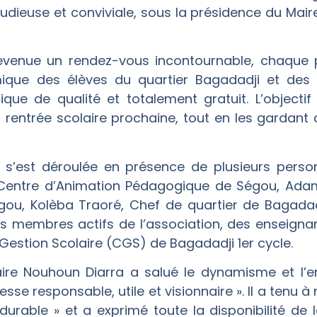
dieuse et conviviale, sous la présidence du Ma
 devenue un rendez-vous incontournable, chaque
ique des élèves du quartier Bagadadji et des e
 de qualité et totalement gratuit. L’objectif
a rentrée scolaire prochaine, tout en les gardant
s’est déroulée en présence de plusieurs person
 Centre d’Animation Pédagogique de Ségou, Ada
gou, Kolèba Traoré, Chef de quartier de Bagada
des membres actifs de l’association, des enseignan
estion Scolaire (CGS) de Bagadadji 1er cycle.
aire Nouhoun Diarra a salué le dynamisme et l’e
sse responsable, utile et visionnaire ». Il a tenu à
durable » et a exprimé toute la disponibilité d