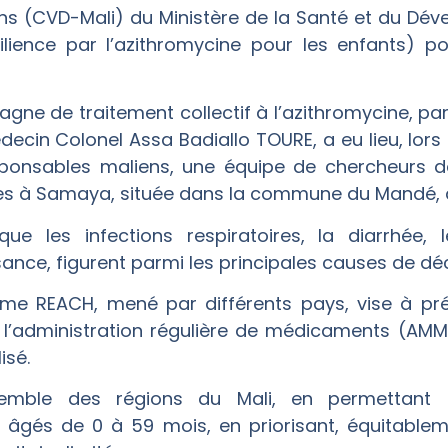
s (CVD-Mali) du Ministère de la Santé et du Déve
ence par l’azithromycine pour les enfants) pou
ne de traitement collectif à l’azithromycine, par 
ecin Colonel Assa Badiallo TOURE, a eu lieu, lor
esponsables maliens, une équipe de chercheurs d
ates à Samaya, située dans la commune du Mandé, 
e les infections respiratoires, la diarrhée, 
sance, figurent parmi les principales causes de déc
me REACH, mené par différents pays, vise à pré
à l’administration régulière de médicaments (AMM)
isé.
emble des régions du Mali, en permettant l’a
 âgés de 0 à 59 mois, en priorisant, équitableme