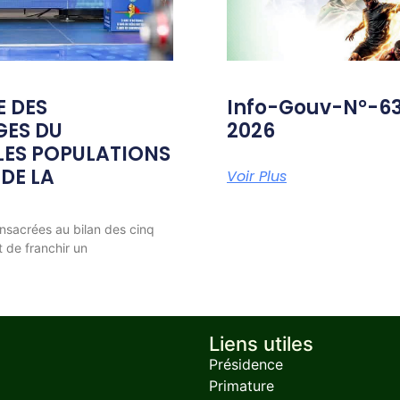
E DES
Info-Gouv-N°-6
GES DU
2026
ES POPULATIONS
 DE LA
Voir Plus
nsacrées au bilan des cinq
t de franchir un
Liens utiles
Présidence
Primature