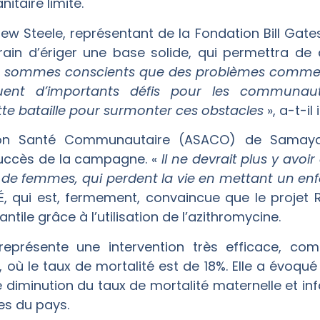
itaire limité.
ew Steele, représentant de la Fondation Bill Gates,
ain d’ériger une base solide, qui permettra de 
 sommes conscients que des problèmes comme le
tuent d’importants défis pour les communauté
tte bataille pour surmonter ces obstacles
», a-t-il 
ation Santé Communautaire (ASACO) de Samaya
succès de la campagne. «
Il ne devrait plus y avo
 ni de femmes, qui perdent la vie en mettant un e
É, qui est, fermement, convaincue que le projet 
ntile grâce à l’utilisation de l’azithromycine.
représente une intervention très efficace, com
ù le taux de mortalité est de 18%. Elle a évoqué l
iminution du taux de mortalité maternelle et infa
es du pays.