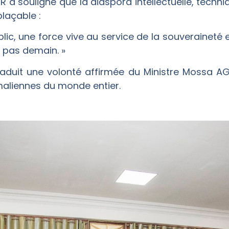
a souligné que la diaspora intellectuelle, techni
laçable :
blic, une force vive au service de la souveraineté 
, pas demain. »
aduit une volonté affirmée du Ministre Mossa A
aliennes du monde entier.