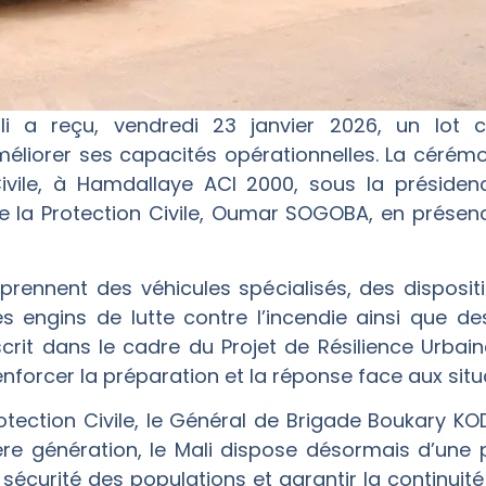
ali a reçu, vendredi 23 janvier 2026, un lot 
liorer ses capacités opérationnelles. La cérémon
Civile, à Hamdallaye ACI 2000, sous la présiden
 de la Protection Civile, Oumar SOGOBA, en présen
rennent des véhicules spécialisés, des disposit
 engins de lutte contre l’incendie ainsi que d
scrit dans le cadre du Projet de Résilience Urba
nforcer la préparation et la réponse face aux situ
otection Civile, le Général de Brigade Boukary KODIO
ère génération, le Mali dispose désormais d’un
sécurité des populations et garantir la continuité d