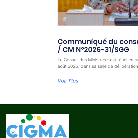
Communiqué du consei
/ CM N°2026-31/SGG
Le Conseil des Ministres s’est réuni en s
août 2026, dans sa salle de délibératio
Voir Plus