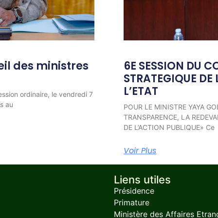
l des ministres
6E SESSION DU C
STRATEGIQUE DE 
L’ETAT
ession ordinaire, le vendredi 7
ns au
POUR LE MINISTRE YAYA GO
TRANSPARENCE, LA REDEVAB
DE L’ACTION PUBLIQUE» Ce
Voir Plus
Liens utiles
Présidence
Primature
Ministère des Affaires Etran