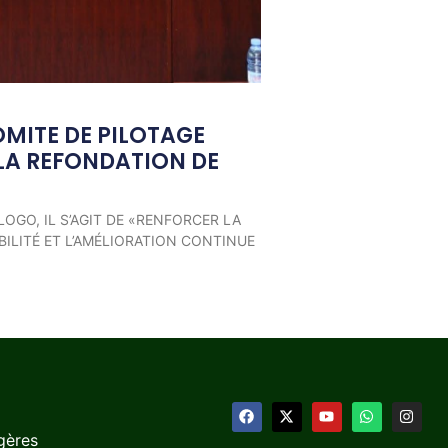
OMITE DE PILOTAGE
LA REFONDATION DE
LOGO, IL S’AGIT DE «RENFORCER LA
ILITÉ ET L’AMÉLIORATION CONTINUE
gères