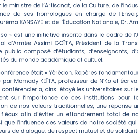
e ministre de l’Artisanat, de la Culture, de l’Indu
nce de ses homologues en charge de l’Enseig
Bouréma KANSAYE et de l’Éducation Nationale, Dr. 
inso » est une initiative inscrite dans le cadre de 
al d’Armée Assimi GOÏTA, Président de la Transit
 public composé d’étudiants, d’enseignants, d’a
lités du monde académique et cultuel.
conférence était « Yèrèdon, Repères fondamentaux 
 par Mamady KEÏTA, professeur de N’Ko et écriv
conférencier a, ainsi étayé les universitaires sur 
nt sur l’importance de ces institutions pour fa
ion de nos valeurs traditionnelles, une réponse u
fléaux afin d’éviter un effondrement total de not
 que l’influence des valeurs de notre société qu
eurs de dialogue, de respect mutuel et de solidarit