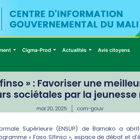
ment
Cigma-Prod
Actualités
Avis citoyens
inso » : Favoriser une meilleu
rs sociétales par la jeuness
mai 20, 2025
com-gouv
Normale Supérieure (ENSUP) de Bamako a abrit
ogramme « Faso Sifinso », espace de débat et d’éd