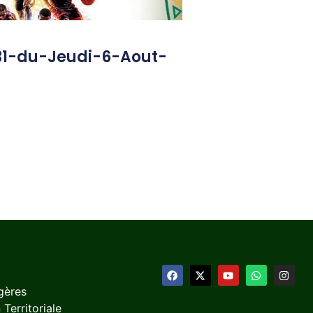
31-du-Jeudi-6-Aout-
gères
 Territoriale