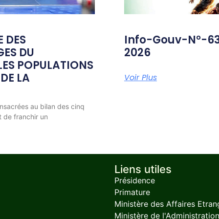
E DES
Info-Gouv-N°-6
GES DU
2026
ES POPULATIONS
 DE LA
Voir Plus
nsacrées au bilan des cinq
t de franchir un
Liens utiles
Présidence
Primature
Ministère des Affaires Etran
Ministère de l'Administration