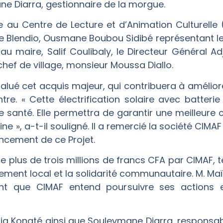
e Diarra, gestionnaire de la morgue.
e au Centre de Lecture et d’Animation Culturelle
 Blendio, Ousmane Boubou Sidibé représentant le 
 au maire, Salif Coulibaly, le Directeur Général A
chef de village, monsieur Moussa Diallo.
alué cet acquis majeur, qui contribuera à améliore
re. « Cette électrification solaire avec batterie
de santé. Elle permettra de garantir une meilleur
ne », a-t-il souligné. Il a remercié la société CIM
ancement de ce Projet.
 de plus de trois millions de francs CFA par CIMAF
pement local et la solidarité communautaire. M. Ma
rmant que CIMAF entend poursuivre ses actions
ia Konaté ainsi que Souleymane Diarra, responsab