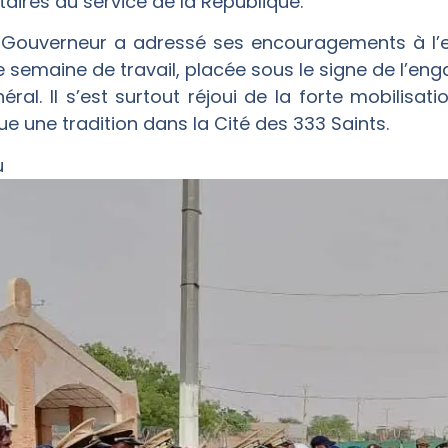
itaires au service de la République.
le Gouverneur a adressé ses encouragements à l’
e semaine de travail, placée sous le signe de l’en
néral. Il s’est surtout réjoui de la forte mobilisa
e une tradition dans la Cité des 333 Saints.
u