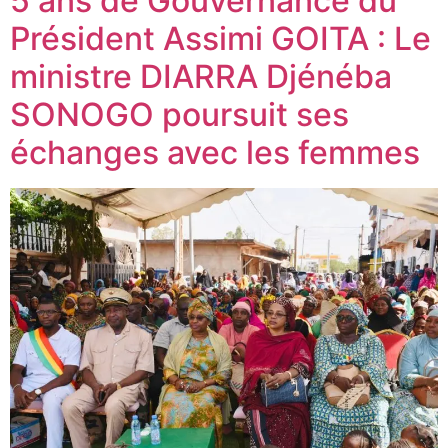
5 ans de Gouvernance du
Président Assimi GOITA : Le
ministre DIARRA Djénéba
SONOGO poursuit ses
échanges avec les femmes