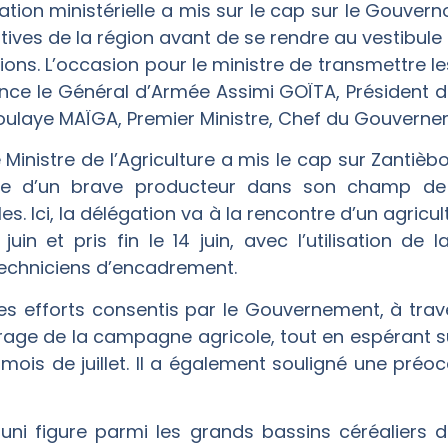
gation ministérielle a mis sur le cap sur le Gouver
tives de la région avant de se rendre au vestibule d
ctions. L’occasion pour le ministre de transmettre 
ence le Général d’Armée Assimi GOÏTA, Président de 
doulaye MAÏGA, Premier Ministre, Chef du Gouverne
, le Ministre de l’Agriculture a mis le cap sur Zantiè
tre d’un brave producteur dans son champ d
les. Ici, la délégation va à la rencontre d’un agric
in et pris fin le 14 juin, avec l’utilisation de 
techniciens d’encadrement.
 les efforts consentis par le Gouvernement, à trav
age de la campagne agricole, tout en espérant sur
mois de juillet. Il a également souligné une préo
ouni figure parmi les grands bassins céréaliers d