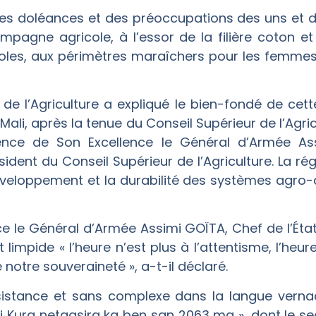
s doléances et des préoccupations des uns et des
agne agricole, à l’essor de la filière coton et 
es, aux périmètres maraîchers pour les femmes p
e de l’Agriculture a expliqué le bien-fondé de ce
Mali, après la tenue du Conseil Supérieur de l’Agric
dence de Son Excellence le Général d’Armée As
résident du Conseil Supérieur de l’Agriculture. La
éveloppement et la durabilité des systèmes agro-a
 le Général d’Armée Assimi GOÏTA, Chef de l’État,
impide « l’heure n’est plus à l’attentisme, l’heure 
 notre souveraineté », a-t-il déclaré.
istance et sans complexe dans la langue vernacul
li Kura netaasira ka ben san 2063 ma », dont le s