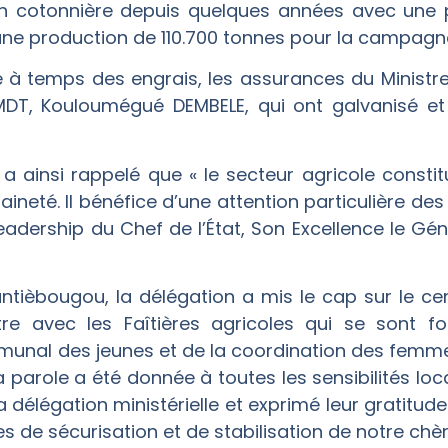
n cotonnière depuis quelques années avec une p
it une production de 110.700 tonnes pour la campag
à temps des engrais, les assurances du Ministre d
T, Kouloumégué DEMBELE, qui ont galvanisé et f
 ainsi rappelé que « le secteur agricole constitu
neté. Il bénéfice d’une attention particulière des
 leadership du Chef de l’État, Son Excellence le G
antièbougou, la délégation a mis le cap sur le c
e avec les Faîtières agricoles qui se sont f
mmunal des jeunes et de la coordination des femme
la parole a été donnée à toutes les sensibilités lo
 délégation ministérielle et exprimé leur gratitud
s de sécurisation et de stabilisation de notre chèr