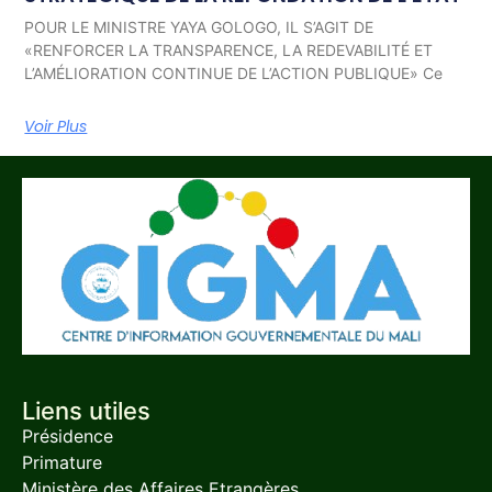
POUR LE MINISTRE YAYA GOLOGO, IL S’AGIT DE
«RENFORCER LA TRANSPARENCE, LA REDEVABILITÉ ET
L’AMÉLIORATION CONTINUE DE L’ACTION PUBLIQUE» Ce
Voir Plus
Liens utiles
Présidence
Primature
Ministère des Affaires Etrangères