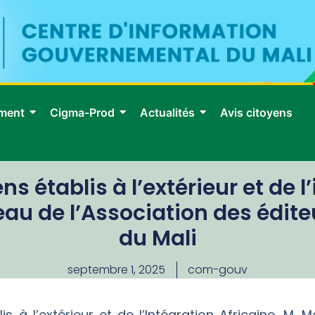
ment
Cigma-Prod
Actualités
Avis citoyens
ns établis à l’extérieur et de l
au de l’Association des édite
du Mali
septembre 1, 2025
com-gouv
lis à l’extérieur et de l’Intégration Africaine, M