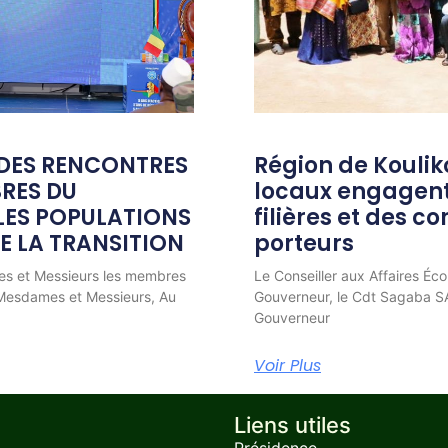
 DES RENCONTRES
Région de Kouliko
RES DU
locaux engagent 
ES POPULATIONS
filières et des c
DE LA TRANSITION
porteurs
mes et Messieurs les membres
Le Conseiller aux Affaires Éc
 Mesdames et Messieurs, Au
Gouverneur, le Cdt Sagaba S
Gouverneur
Voir Plus
Liens utiles