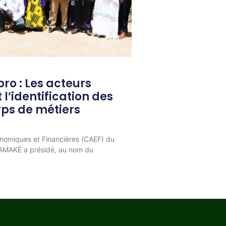
ro : Les acteurs
l’identification des
orps de métiers
onomiques et Financières (CAEF) du
AMAKÉ a présidé, au nom du