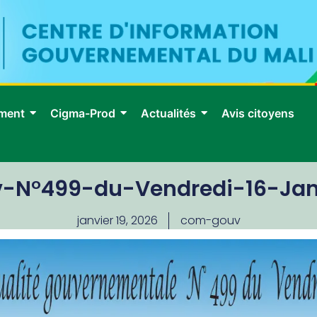
ment
Cigma-Prod
Actualités
Avis citoyens
v-N°499-du-Vendredi-16-Jan
janvier 19, 2026
com-gouv