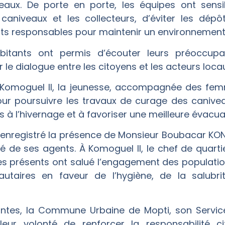
aux. De porte en porte, les équipes ont sensib
caniveaux et les collecteurs, d’éviter les dép
 responsables pour maintenir un environnement 
itants ont permis d’écouter leurs préoccupa
r le dialogue entre les citoyens et les acteurs loca
 Komoguel II, la jeunesse, accompagnée des fe
ur poursuivre les travaux de curage des caniveau
iés à l’hivernage et à favoriser une meilleure évacu
t enregistré la présence de Monsieur Boubacar KON
 de ses agents. À Komoguel II, le chef de quartie
les présents ont salué l’engagement des populatio
utaires en faveur de l’hygiène, de la salubr
intes, la Commune Urbaine de Mopti, son Servic
ur volonté de renforcer la responsabilité ci