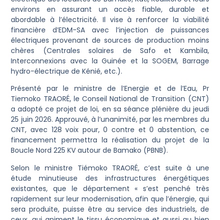
environs en assurant un accès fiable, durable et
abordable à l’électricité. Il vise à renforcer la viabilité
financière d’EDM-SA avec l’injection de puissances
électriques provenant de sources de production moins
chères (Centrales solaires de Safo et Kambila,
Interconnexions avec la Guinée et la SOGEM, Barrage
hydro-électrique de Kénié, etc.).
Présenté par le ministre de l’Energie et de l’Eau, Pr
Tiemoko TRAORÉ, le Conseil National de Transition (CNT)
a adopté ce projet de loi, en sa séance plénière du jeudi
25 juin 2026. Approuvé, à l’unanimité, par les membres du
CNT, avec 128 voix pour, 0 contre et 0 abstention, ce
financement permettra la réalisation du projet de la
Boucle Nord 225 KV autour de Bamako (PBNB).
Selon le ministre Tiémoko TRAORÉ, c’est suite à une
étude minutieuse des infrastructures énergétiques
existantes, que le département « s’est penché très
rapidement sur leur modernisation, afin que l’énergie, qui
sera produite, puisse être au service des industriels, de
ceux, qui animent le tissu économique et aussi au bien