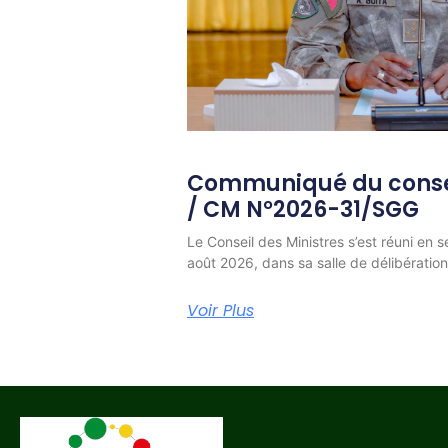
Communiqué du consei
/ CM N°2026-31/SGG
Le Conseil des Ministres s’est réuni en s
août 2026, dans sa salle de délibératio
Voir Plus