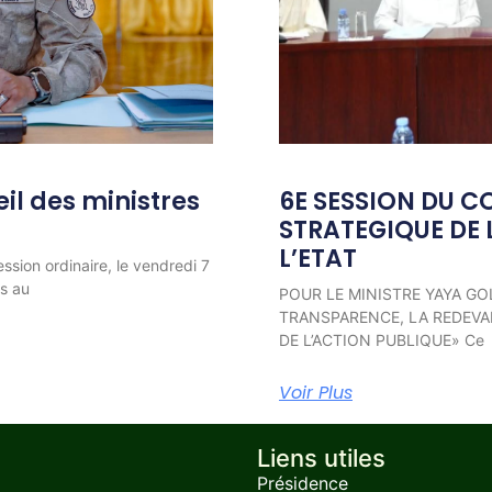
l des ministres
6E SESSION DU C
STRATEGIQUE DE 
L’ETAT
ession ordinaire, le vendredi 7
ns au
POUR LE MINISTRE YAYA GO
TRANSPARENCE, LA REDEVAB
DE L’ACTION PUBLIQUE» Ce
Voir Plus
Liens utiles
Présidence