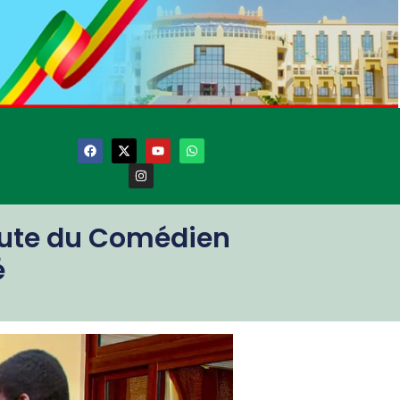
coute du Comédien
é