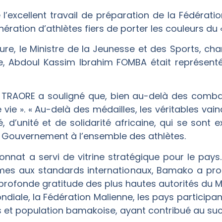
 l’excellent travail de préparation de la Fédérat
ration d’athlètes fiers de porter les couleurs du «
re, le Ministre de la Jeunesse et des Sports, char
e, Abdoul Kassim Ibrahim FOMBA était représenté
 TRAORE a souligné que, bien au-delà des combat
e vie ». « Au-delà des médailles, les véritables v
é, d’unité et de solidarité africaine, qui se sont e
du Gouvernement à l’ensemble des athlètes.
nnat a servi de vitrine stratégique pour le pays
mes aux standards internationaux, Bamako a prou
rofonde gratitude des plus hautes autorités du Ma
iale, la Fédération Malienne, les pays participant
es et population bamakoise, ayant contribué au su