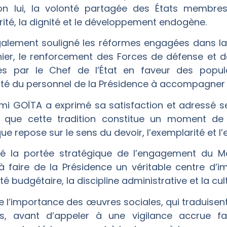
lon lui, la volonté partagée des États membre
urité, la dignité et le développement endogène.
alement souligné les réformes engagées dans la lu
er, le renforcement des Forces de défense et de 
es par le Chef de l’État en faveur des populati
ité du personnel de la Présidence à accompagner la
simi GOÏTA a exprimé sa satisfaction et adressé 
lé que cette tradition constitue un moment de r
ue repose sur le sens du devoir, l’exemplarité et l’e
mé la portée stratégique de l’engagement du Ma
à faire de la Présidence un véritable centre d’im
té budgétaire, la discipline administrative et la cul
e l’importance des œuvres sociales, qui traduisen
s, avant d’appeler à une vigilance accrue f