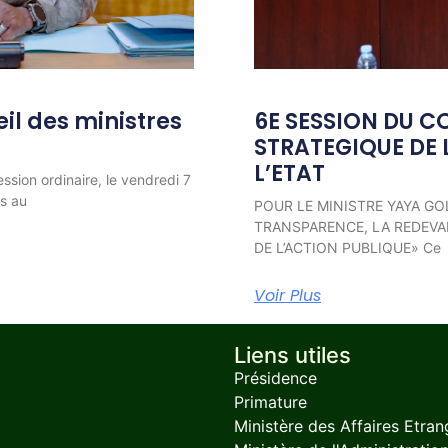
l des ministres
6E SESSION DU C
STRATEGIQUE DE 
L’ETAT
ession ordinaire, le vendredi 7
ns au
POUR LE MINISTRE YAYA GO
TRANSPARENCE, LA REDEVAB
DE L’ACTION PUBLIQUE» Ce
Voir Plus
Liens utiles
Présidence
Primature
Ministère des Affaires Etran