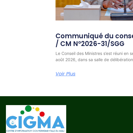
Communiqué du consei
/ CM N°2026-31/SGG
Le Conseil des Ministres s’est réuni en s
août 2026, dans sa salle de délibératio
Voir Plus