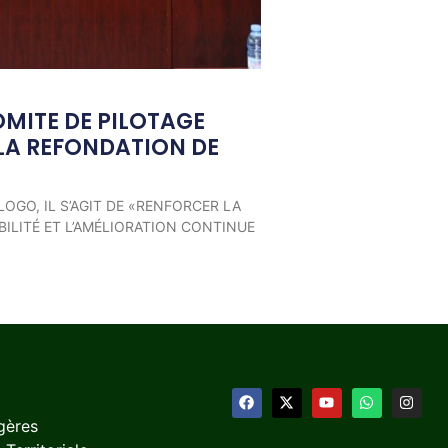
OMITE DE PILOTAGE
LA REFONDATION DE
LOGO, IL S’AGIT DE «RENFORCER LA
ILITÉ ET L’AMÉLIORATION CONTINUE
gères