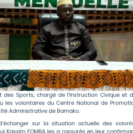
t des Sports, chargé de l’Instruction Civique et 
 les volontaires du Centre National de Promotio
ité Administrative de Bamako.
échanger sur la situation actuelle des volontair
oul Kassim FOMBA les a rassurés en leur confirman