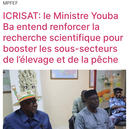
MPFEF
ICRISAT: le Ministre Youba
Ba entend renforcer la
recherche scientifique pour
booster les sous-secteurs
de l’élevage et de la pêche