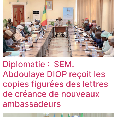
Diplomatie : SEM.
Abdoulaye DIOP reçoit les
copies figurées des lettres
de créance de nouveaux
ambassadeurs