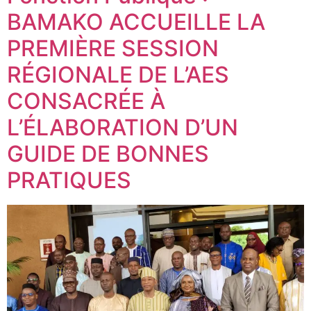
BAMAKO ACCUEILLE LA
PREMIÈRE SESSION
RÉGIONALE DE L’AES
CONSACRÉE À
L’ÉLABORATION D’UN
GUIDE DE BONNES
PRATIQUES