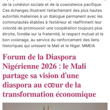
de la cohésion sociale et de la coexistence pacifique.
Ces échanges illustrent l’attachement des plus hautes
autorités maliennes à un dialogue permanent avec les
communautés établies à l’extérieur et réaffirment leur
volonté de promouvoir une coopération toujours plus
étroite, fondée sur la fraternité, le respect mutuel et le
bon voisinage, au service du renforcement des liens
historiques qui unissent le Mali et le Niger. MMEIA
𝐅𝐨𝐫𝐮𝐦 𝐝𝐞 𝐥𝐚 𝐃𝐢𝐚𝐬𝐩𝐨𝐫𝐚
𝐍𝐢𝐠𝐞́𝐫𝐢𝐞𝐧𝐧𝐞 𝟐𝟎𝟐𝟔 : 𝐥𝐞 𝐌𝐚𝐥𝐢
𝐩𝐚𝐫𝐭𝐚𝐠𝐞 𝐬𝐚 𝐯𝐢𝐬𝐢𝐨𝐧 𝐝’𝐮𝐧𝐞
𝐝𝐢𝐚𝐬𝐩𝐨𝐫𝐚 𝐚𝐮 𝐜œ𝐮𝐫 𝐝𝐞 𝐥𝐚
𝐭𝐫𝐚𝐧𝐬𝐟𝐨𝐫𝐦𝐚𝐭𝐢𝐨𝐧 𝐞́𝐜𝐨𝐧𝐨𝐦𝐢𝐪𝐮𝐞