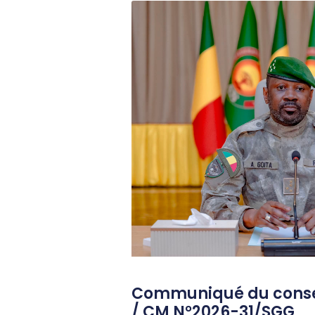
Communiqué du consei
/ CM N°2026-31/SGG