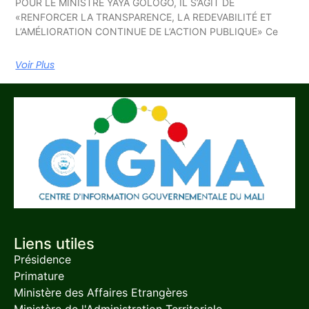
POUR LE MINISTRE YAYA GOLOGO, IL S’AGIT DE
«RENFORCER LA TRANSPARENCE, LA REDEVABILITÉ ET
L’AMÉLIORATION CONTINUE DE L’ACTION PUBLIQUE» Ce
Voir Plus
Liens utiles
Présidence
Primature
Ministère des Affaires Etrangères
Ministère de l'Administration Territoriale