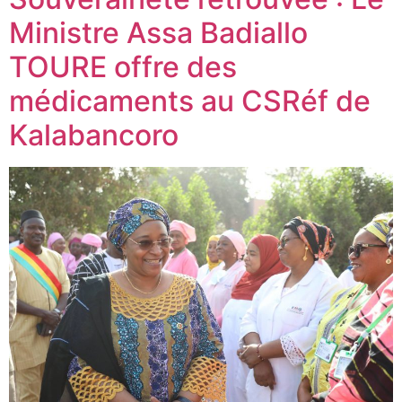
Ministre Assa Badiallo
TOURE offre des
médicaments au CSRéf de
Kalabancoro