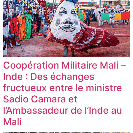
Coopération Militaire Mali –
Inde : Des échanges
fructueux entre le ministre
Sadio Camara et
l’Ambassadeur de l’Inde au
Mali