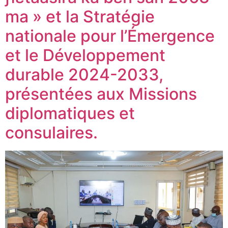
ma » et la Stratégie
nationale pour l’Émergence
et le Développement
durable 2024-2033,
présentées aux Missions
diplomatiques et
consulaires.