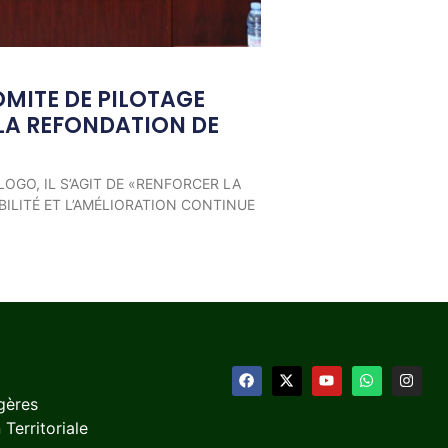
OMITE DE PILOTAGE
LA REFONDATION DE
LOGO, IL S’AGIT DE «RENFORCER LA
ILITÉ ET L’AMÉLIORATION CONTINUE
gères
 Territoriale