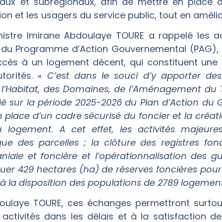
naux et subrégionaux, afin de mettre en place d
ion et les usagers du service public, tout en amél
inistre Imirane Abdoulaye TOURE a rappelé les 
 du Programme d’Action Gouvernemental (PAG), un
l’accès à un logement décent, qui constituent une
torités. «
C’est dans le souci d’y apporter des
 l’Habitat, des Domaines, de l’Aménagement du Te
tié sur la période 2025-2026 du Plan d’Action du
en place d’un cadre sécurisé du foncier et la créa
 logement. A cet effet, les activités majeu
ue des parcelles ; la clôture des registres fonci
niale et foncière et l’opérationnalisation des gu
uer 429 hectares (ha) de réserves foncières pour
 à la disposition des populations de 2789 logemen
bdoulaye TOURE, ces échanges permettront surtou
activités dans les délais et à la satisfaction des