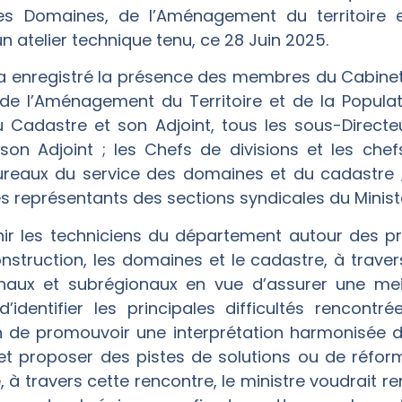
 des Domaines, de l’Aménagement du territoire e
 atelier technique tenu, ce 28 Juin 2025.
a enregistré la présence des membres du Cabinet 
 de l’Aménagement du Territoire et de la Populat
Cadastre et son Adjoint, tous les sous-Directeur
 son Adjoint ; les Chefs de divisions et les chef
ureaux du service des domaines et du cadastre ;
 les représentants des sections syndicales du Mini
unir les techniciens du département autour des pr
onstruction, les domaines et le cadastre, à trave
onaux et subrégionaux en vue d’assurer une mei
d’identifier les principales difficultés rencont
in de promouvoir une interprétation harmonisée 
 et proposer des pistes de solutions ou de réfor
, à travers cette rencontre, le ministre voudrait re