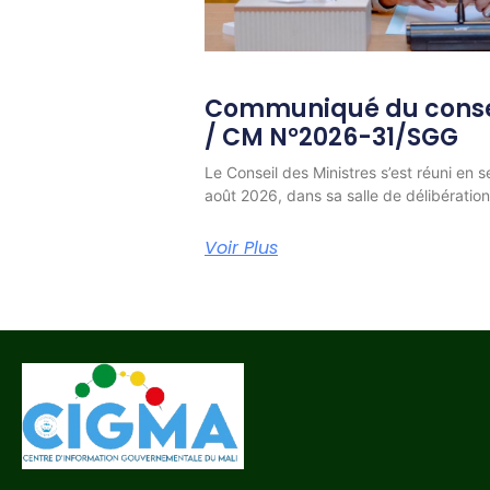
Communiqué du consei
/ CM N°2026-31/SGG
Le Conseil des Ministres s’est réuni en s
août 2026, dans sa salle de délibératio
Voir Plus