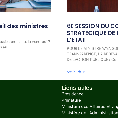
l des ministres
6E SESSION DU C
STRATEGIQUE DE 
L’ETAT
ession ordinaire, le vendredi 7
ns au
POUR LE MINISTRE YAYA GO
TRANSPARENCE, LA REDEVAB
DE L’ACTION PUBLIQUE» Ce
Voir Plus
Liens utiles
Présidence
Primature
Ministère des Affaires Etran
Ministère de l'Administration