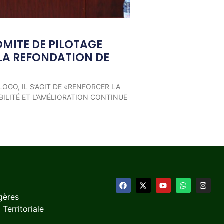
OMITE DE PILOTAGE
LA REFONDATION DE
LOGO, IL S’AGIT DE «RENFORCER LA
ILITÉ ET L’AMÉLIORATION CONTINUE
gères
 Territoriale