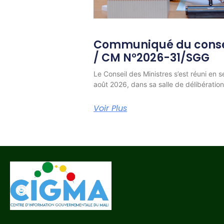
Communiqué du consei
/ CM N°2026-31/SGG
Le Conseil des Ministres s’est réuni en s
août 2026, dans sa salle de délibératio
Voir Plus