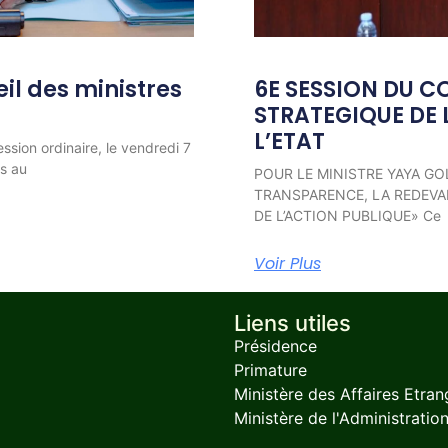
l des ministres
6E SESSION DU C
STRATEGIQUE DE 
L’ETAT
ession ordinaire, le vendredi 7
ns au
POUR LE MINISTRE YAYA GO
TRANSPARENCE, LA REDEVAB
DE L’ACTION PUBLIQUE» Ce
Voir Plus
Liens utiles
Présidence
Primature
Ministère des Affaires Etran
Ministère de l'Administration