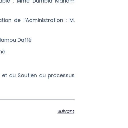
urable : Mme Dumbia Mariam
ion de l’Administration : M.
. Mamou Daffé
né
s et du Soutien au processus
Suivant