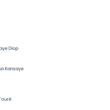
laye Diop
éma Kansaye
 Touré