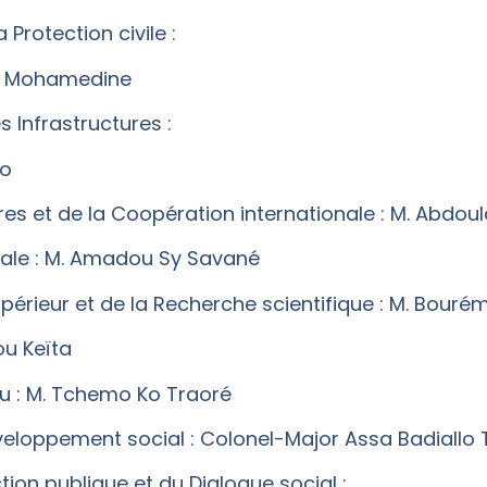
 Protection civile :
li Mohamedine
s Infrastructures :
ko
res et de la Coopération internationale : M. Abdou
onale : M. Amadou Sy Savané
upérieur et de la Recherche scientifique : M. Bour
ou Keïta
Eau : M. Tchemo Ko Traoré
éveloppement social : Colonel-Major Assa Badiallo
ction publique et du Dialogue social :