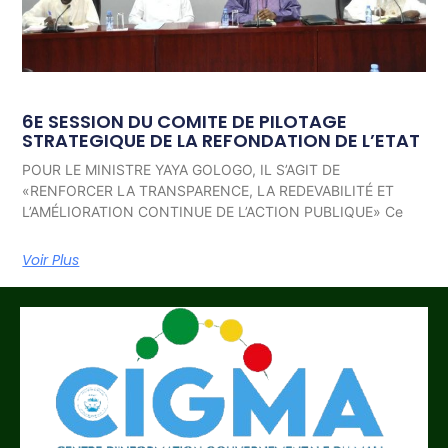
6E SESSION DU COMITE DE PILOTAGE
STRATEGIQUE DE LA REFONDATION DE L’ETAT
POUR LE MINISTRE YAYA GOLOGO, IL S’AGIT DE
«RENFORCER LA TRANSPARENCE, LA REDEVABILITÉ ET
L’AMÉLIORATION CONTINUE DE L’ACTION PUBLIQUE» Ce
Voir Plus