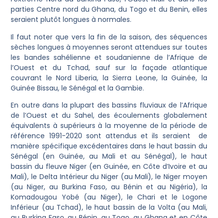
parties Centre nord du Ghana, du Togo et du Benin, elles
seraient plutôt longues à normales.
Il faut noter que vers la fin de la saison, des séquences
sèches longues à moyennes seront attendues sur toutes
les bandes sahélienne et soudanienne de l’Afrique de
l’Ouest et du Tchad, sauf sur la façade atlantique
couvrant le Nord Liberia, la Sierra Leone, la Guinée, la
Guinée Bissau, le Sénégal et la Gambie.
En outre dans la plupart des bassins fluviaux de l’Afrique
de l’Ouest et du Sahel, des écoulements globalement
équivalents à supérieurs à la moyenne de la période de
référence 1991-2020 sont attendus et ils seraient de
manière spécifique excédentaires dans le haut bassin du
Sénégal (en Guinée, au Mali et au Sénégal), le haut
bassin du fleuve Niger (en Guinée, en Côte d’Ivoire et au
Mali), le Delta Intérieur du Niger (au Mali), le Niger moyen
(au Niger, au Burkina Faso, au Bénin et au Nigéria), la
Komadougou Yobé (au Niger), le Chari et le Logone
Inférieur (au Tchad), le haut bassin de la Volta (au Mali,
au Burkina Faso, au Bénin, au Togo, au Ghana et en Côte