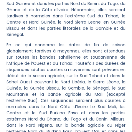
Sud Guinée et dans les parties Nord du Benin, du Togo, du
Ghana et de la Côte d’Ivoire. Néanmoins, elles seraient
tardives à normales dans l’extrême Sud du Tchad, le
Centre et Nord Guinée, le Nord Sierra Leone, en Guinée
Bissau et dans les parties littorales de la Gambie et du
Sénégal.
En ce qui concerne les dates de fin de saison
globalement tardives à moyennes, elles sont attendues
sur toutes les bandes sahélienne et soudanienne de
l’Afrique de l’Ouest et du Tchad. Toutefois des durées de
séquences sèches courtes à moyennes sont prévues en
début de la saison agricole, sur le Sud Tchad et dans le
Sahel Ouest couvrant le Nord Libéria, la Sierra Léone, la
Guinée, la Guinée Bissau, la Gambie, le Sénégal, le Sud
Mauritanie et la bande agricole du Mali (excepté
l’extrême Sud). Ces séquences seraient plus courtes à
normales dans le Nord Côte d’Ivoire Le Sud Mali, les
Centre et le Sud Burkina Faso et dans les parties
extrêmes Nord du Ghana, du Togo et du Benin. Ailleurs,
dans le Nord Nigeria, sur la bande agricole du Niger
l’extrême Nord du Burkina Faso, l’Ouest Mali et dans les