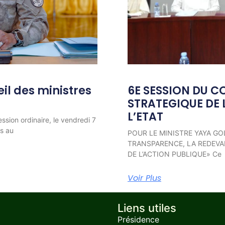
l des ministres
6E SESSION DU C
STRATEGIQUE DE 
L’ETAT
ession ordinaire, le vendredi 7
ns au
POUR LE MINISTRE YAYA GO
TRANSPARENCE, LA REDEVAB
DE L’ACTION PUBLIQUE» Ce
Voir Plus
Liens utiles
Présidence