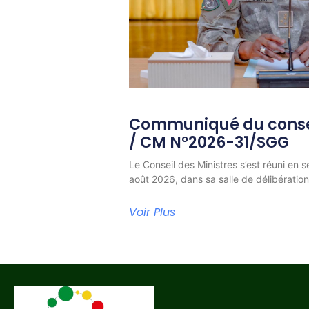
Communiqué du consei
/ CM N°2026-31/SGG
Le Conseil des Ministres s’est réuni en s
août 2026, dans sa salle de délibératio
Voir Plus