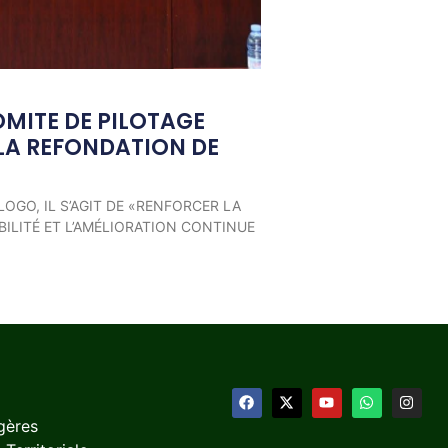
OMITE DE PILOTAGE
LA REFONDATION DE
LOGO, IL S’AGIT DE «RENFORCER LA
ILITÉ ET L’AMÉLIORATION CONTINUE
gères