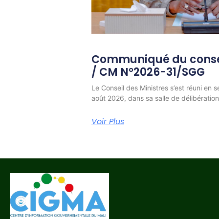
Communiqué du consei
/ CM N°2026-31/SGG
Le Conseil des Ministres s’est réuni en s
août 2026, dans sa salle de délibératio
Voir Plus