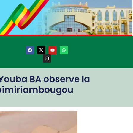
e Youba BA observe la
Nyoimiriambougou