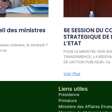
l des ministres
6E SESSION DU C
STRATEGIQUE DE 
L’ETAT
ession ordinaire, le vendredi 7
ns au
POUR LE MINISTRE YAYA GO
TRANSPARENCE, LA REDEVAB
DE L’ACTION PUBLIQUE» Ce
Voir Plus
Liens utiles
Présidence
Primature
Ministère des Affaires Etran