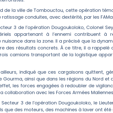
d de la ville de Tombouctou, cette opération témoi
 ratissage conduites, avec dextérité, par les FAMa
teur 3 de l’opération Dougoukoloko, Colonel Se
ériels appartenant à l’ennemi contribuent à ré
e nuisance dans la zone. Il a précisé que la dyna
es résultats concrets. À ce titre, il a rappelé q
 trois camions transportant de la logistique app
illeurs, indiqué que ces cargaisons quittent, gén
e Gourma, ainsi que dans les régions du Nord et 
et effet, les forces engagées à redoubler de vigilan
 sa collaboration avec les Forces Armées Maliennes
u Secteur 3 de l’opération Dougoukoloko, le Lieute
ls que des moteurs, des machines à laver ont été sai