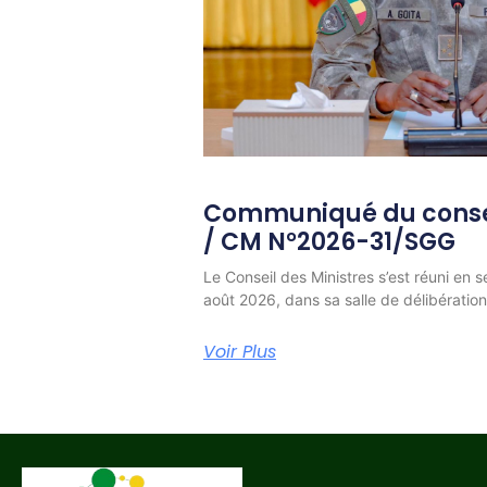
Communiqué du consei
/ CM N°2026-31/SGG
Le Conseil des Ministres s’est réuni en s
août 2026, dans sa salle de délibératio
Voir Plus