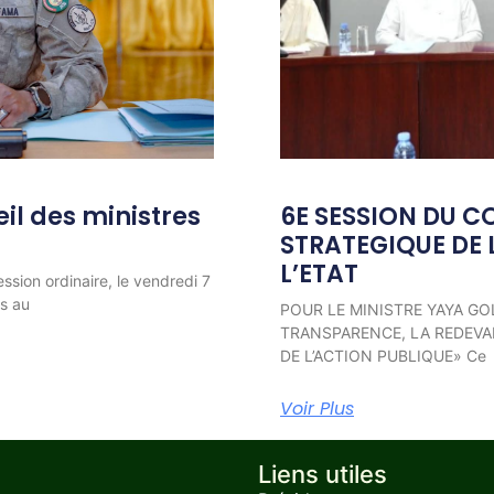
l des ministres
6E SESSION DU C
STRATEGIQUE DE 
L’ETAT
ession ordinaire, le vendredi 7
ns au
POUR LE MINISTRE YAYA GO
TRANSPARENCE, LA REDEVAB
DE L’ACTION PUBLIQUE» Ce
Voir Plus
Liens utiles