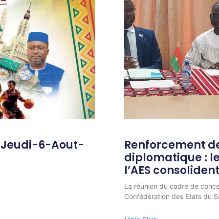
-Jeudi-6-Aout-
Renforcement de
diplomatique : 
l’AES consolident
La réunion du cadre de conc
Confédération des Etats du Sa