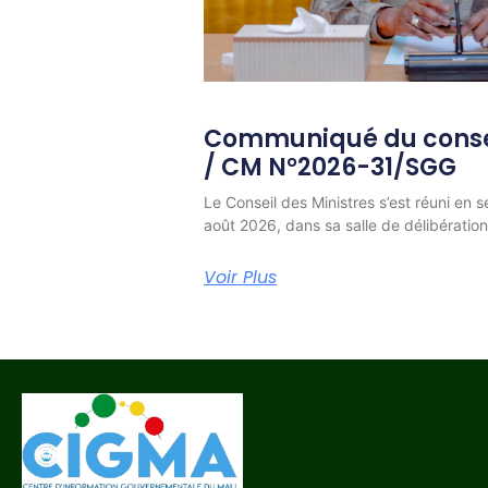
Communiqué du consei
/ CM N°2026-31/SGG
Le Conseil des Ministres s’est réuni en s
août 2026, dans sa salle de délibératio
Voir Plus