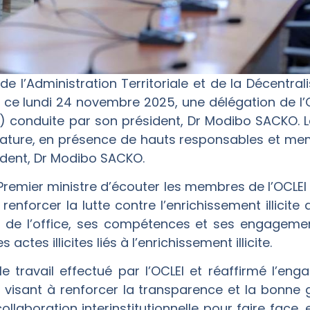
de l’Administration Territoriale et de la Décentral
 ce lundi 24 novembre 2025, une délégation de l’O
LEI) conduite par son président, Dr Modibo SACKO.
rimature, en présence de hauts responsables et 
sident, Dr Modibo SACKO.
remier ministre d’écouter les membres de l’OCLEI s
enforcer la lutte contre l’enrichissement illicite
 de l’office, ses compétences et ses engagemen
actes illicites liés à l’enrichissement illicite.
 le travail effectué par l’OCLEI et réaffirmé l’
es visant à renforcer la transparence et la bonne
ollaboration interinstitutionnelle pour faire face, 