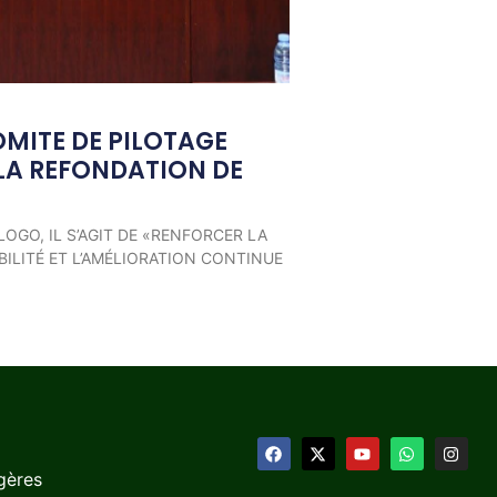
OMITE DE PILOTAGE
LA REFONDATION DE
LOGO, IL S’AGIT DE «RENFORCER LA
ILITÉ ET L’AMÉLIORATION CONTINUE
gères