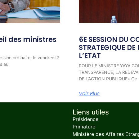
l des ministres
6E SESSION DU C
STRATEGIQUE DE 
L’ETAT
ession ordinaire, le vendredi 7
ns au
POUR LE MINISTRE YAYA GO
TRANSPARENCE, LA REDEVAB
DE L’ACTION PUBLIQUE» Ce
Voir Plus
Liens utiles
Présidence
Primature
Ministère des Affaires Etran