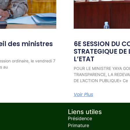
l des ministres
6E SESSION DU C
STRATEGIQUE DE 
L’ETAT
ession ordinaire, le vendredi 7
ns au
POUR LE MINISTRE YAYA GO
TRANSPARENCE, LA REDEVAB
DE L’ACTION PUBLIQUE» Ce
Voir Plus
Liens utiles
Présidence
Primature