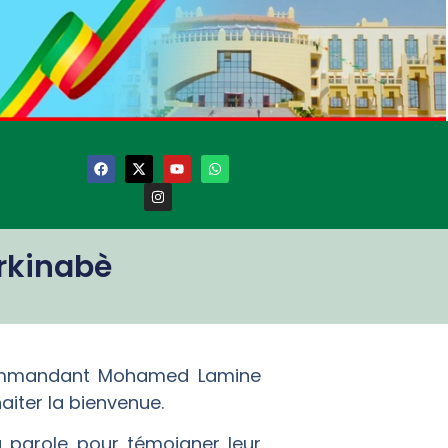
urkinabè
 Commandant Mohamed Lamine
aiter la bienvenue.
 parole pour témoigner leur