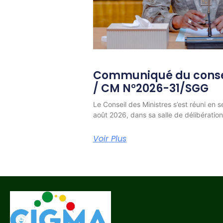
Communiqué du consei
/ CM N°2026-31/SGG
Le Conseil des Ministres s’est réuni en s
août 2026, dans sa salle de délibératio
Voir Plus