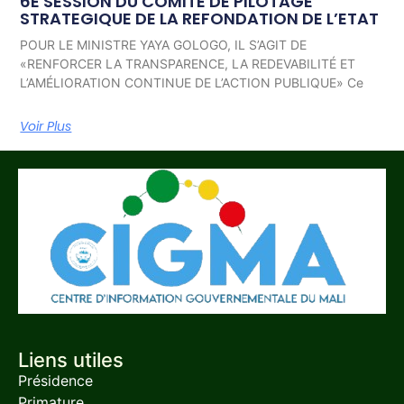
6E SESSION DU COMITE DE PILOTAGE
STRATEGIQUE DE LA REFONDATION DE L’ETAT
POUR LE MINISTRE YAYA GOLOGO, IL S’AGIT DE
«RENFORCER LA TRANSPARENCE, LA REDEVABILITÉ ET
L’AMÉLIORATION CONTINUE DE L’ACTION PUBLIQUE» Ce
Voir Plus
Liens utiles
Présidence
Primature