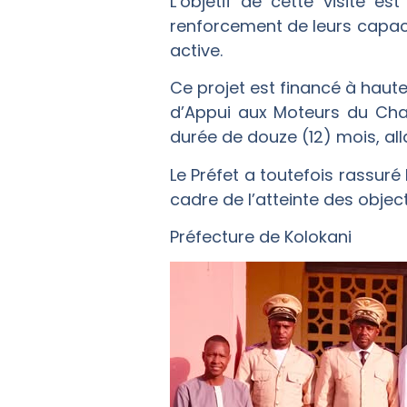
‎L’objetif de cette visite e
renforcement de leurs capaci
active.
‎Ce projet est financé à haut
d’Appui aux Moteurs du Ch
durée de douze (12) mois, al
Le Préfet a toutefois rassuré 
cadre de l’atteinte des object
‎Préfecture de Kolokani