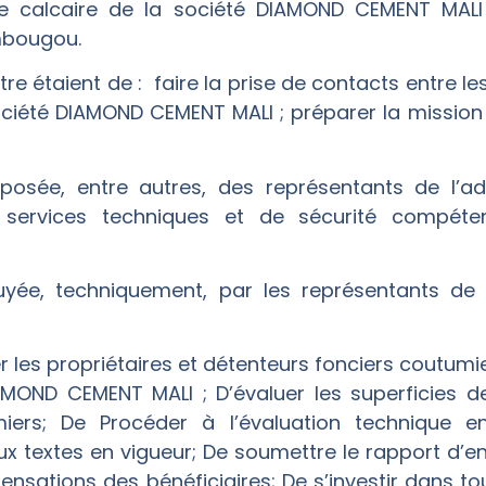
e de calcaire de la société DIAMOND CEMENT MALI
bougou.
ntre étaient de : faire la prise de contacts entre
ociété DIAMOND CEMENT MALI ; préparer la mission 
sée, entre autres, des représentants de l’adm
 des services techniques et de sécurité compét
ée, techniquement, par les représentants de l
ier les propriétaires et détenteurs fonciers coutum
AMOND CEMENT MALI ; D’évaluer les superficies de
miers; De Procéder à l’évaluation technique
x textes en vigueur; De soumettre le rapport d’e
nsations des bénéficiaires; De s’investir dans to