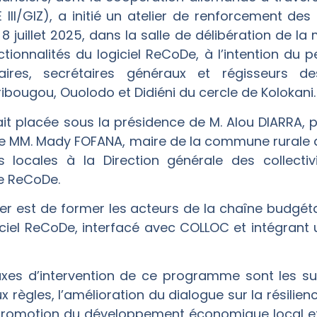
II/GIZ), a initié un atelier de renforcement des
 juillet 2025, dans la salle de délibération de la m
ctionnalités du logiciel ReCoDe, à l’intention du
maires, secrétaires généraux et régisseurs 
ougou, Ouolodo et Didiéni du cercle de Kolokani.
t placée sous la présidence de M. Alou DIARRA, pr
, de MM. Mady FOFANA, maire de la commune rurale 
 locales à la Direction générale des collectivit
de ReCoDe.
elier est de former les acteurs de la chaîne budg
logiciel ReCoDe, interfacé avec COLLOC et intégrant
axes d’intervention de ce programme sont les sui
 règles, l’amélioration du dialogue sur la résili
 promotion du développement économique local et 