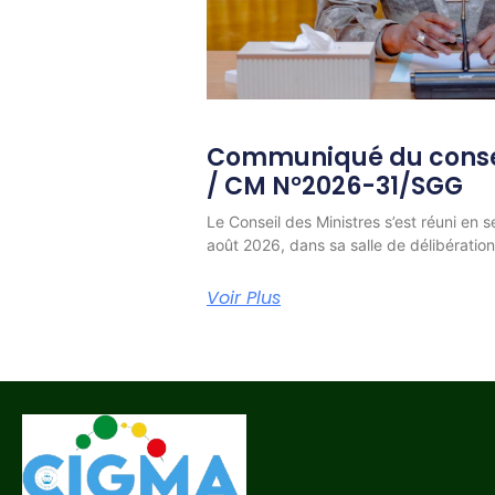
Communiqué du consei
/ CM N°2026-31/SGG
Le Conseil des Ministres s’est réuni en s
août 2026, dans sa salle de délibératio
Voir Plus