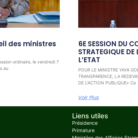
l des ministres
6E SESSION DU C
STRATEGIQUE DE 
L’ETAT
ession ordinaire, le vendredi 7
ns au
POUR LE MINISTRE YAYA GO
TRANSPARENCE, LA REDEVAB
DE L’ACTION PUBLIQUE» Ce
Voir Plus
Liens utiles
Présidence
Primature
Ministère des Affaires Etran