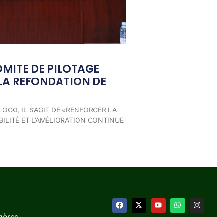
OMITE DE PILOTAGE
LA REFONDATION DE
LOGO, IL S’AGIT DE «RENFORCER LA
ILITÉ ET L’AMÉLIORATION CONTINUE
gères