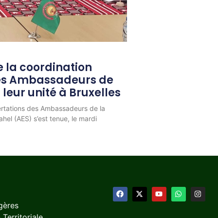
 la coordination
les Ambassadeurs de
 leur unité à Bruxelles
ertations des Ambassadeurs de la
hel (AES) s’est tenue, le mardi
gères
 Territoriale