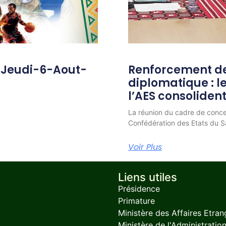
-Jeudi-6-Aout-
Renforcement de
diplomatique : 
l’AES consolident
La réunion du cadre de conc
Confédération des Etats du Sa
Voir Plus
Liens utiles
Présidence
Primature
Ministère des Affaires Etran
Ministère de l'Administration