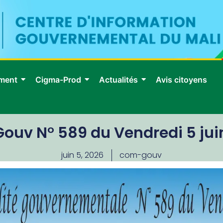
ment
Cigma-Prod
Actualités
Avis citoyens
Gouv N° 589 du Vendredi 5 jui
juin 5, 2026
com-gouv