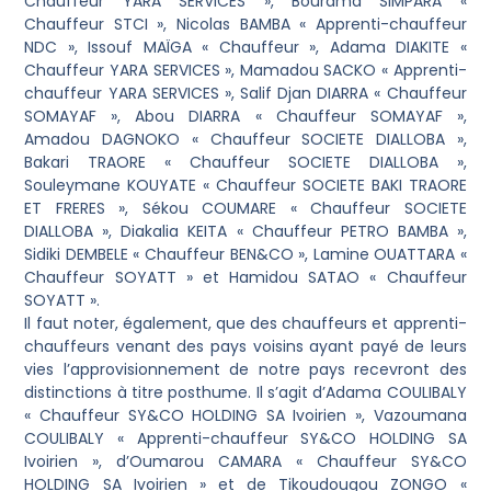
Chauffeur YARA SERVICES », Bourama SIMPARA «
Chauffeur STCI », Nicolas BAMBA « Apprenti-chauffeur
NDC », Issouf MAÏGA « Chauffeur », Adama DIAKITE «
Chauffeur YARA SERVICES », Mamadou SACKO « Apprenti-
chauffeur YARA SERVICES », Salif Djan DIARRA « Chauffeur
SOMAYAF », Abou DIARRA « Chauffeur SOMAYAF »,
Amadou DAGNOKO « Chauffeur SOCIETE DIALLOBA »,
Bakari TRAORE « Chauffeur SOCIETE DIALLOBA »,
Souleymane KOUYATE « Chauffeur SOCIETE BAKI TRAORE
ET FRERES », Sékou COUMARE « Chauffeur SOCIETE
DIALLOBA », Diakalia KEITA « Chauffeur PETRO BAMBA »,
Sidiki DEMBELE « Chauffeur BEN&CO », Lamine OUATTARA «
Chauffeur SOYATT » et Hamidou SATAO « Chauffeur
SOYATT ».
Il faut noter, également, que des chauffeurs et apprenti-
chauffeurs venant des pays voisins ayant payé de leurs
vies l’approvisionnement de notre pays recevront des
distinctions à titre posthume. Il s’agit d’Adama COULIBALY
« Chauffeur SY&CO HOLDING SA Ivoirien », Vazoumana
COULIBALY « Apprenti-chauffeur SY&CO HOLDING SA
Ivoirien », d’Oumarou CAMARA « Chauffeur SY&CO
HOLDING SA Ivoirien » et de Tikoudougou ZONGO «