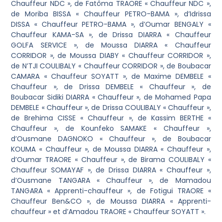
Chauffeur NDC », de Fatôma TRAORE « Chauffeur NDC »,
de Moriba BISSA « Chauffeur PETRO-BAMA », d’Idrissa
DISSA « Chauffeur PETRO-BAMA », d’Oumar BENGALY «
Chauffeur KAMA-SA », de Drissa DIARRA « Chauffeur
GOLFA SERVICE », de Moussa DIARRA « Chauffeur
CORRIDOR », de Moussa DIABY « Chauffeur CORRIDOR »,
de N’TJI COULIBALY « Chauffeur CORRIDOR », de Boubacar
CAMARA « Chauffeur SOYATT », de Maxime DEMBELE «
Chauffeur », de Drissa DEMBELE « Chauffeur », de
Boubacar Sidiki DIARRA « Chauffeur », de Mohamed Papa
DEMBELE « Chauffeur », de Drissa COULIBALY « Chauffeur »,
de Brehima CISSE « Chauffeur », de Kassim BERTHE «
Chauffeur », de Kounfeko SAMAKE « Chauffeur »,
d’Ousmane DAGNOKO « Chauffeur », de Boubacar
KOUMA « Chauffeur », de Moussa DIARRA « Chauffeur »,
d’Oumar TRAORE « Chauffeur », de Birama COULIBALY «
Chauffeur SOMAYAF », de Drissa DIARRA « Chauffeur »,
d’Ousmane TANGARA « Chauffeur », de Mamadou
TANGARA « Apprenti-chauffeur », de Fotigui TRAORE «
Chauffeur Ben&CO », de Moussa DIARRA « Apprenti-
chauffeur » et d’Amadou TRAORE « Chauffeur SOYATT ».