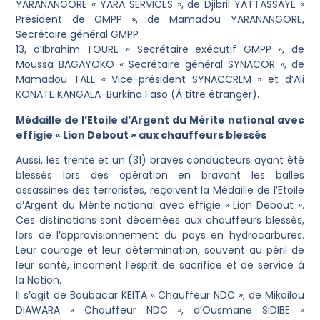
YARANANGORE « YARA SERVICES », de Djibril YATTASSAYE «
Président de GMPP », de Mamadou YARANANGORE,
Secrétaire général GMPP
13, d’Ibrahim TOURE « Secrétaire exécutif GMPP », de
Moussa BAGAYOKO « Secrétaire général SYNACOR », de
Mamadou TALL « Vice-président SYNACCRLM » et d’Ali
KONATE KANGALA-Burkina Faso (À titre étranger).
Médaille de l’Etoile d’Argent du Mérite national avec
effigie « Lion Debout » aux chauffeurs blessés
Aussi, les trente et un (31) braves conducteurs ayant été
blessés lors des opération en bravant les balles
assassines des terroristes, reçoivent la Médaille de l’Etoile
d’Argent du Mérite national avec effigie « Lion Debout ».
Ces distinctions sont décernées aux chauffeurs blessés,
lors de l’approvisionnement du pays en hydrocarbures.
Leur courage et leur détermination, souvent au péril de
leur santé, incarnent l’esprit de sacrifice et de service à
la Nation.
Il s’agit de Boubacar KEITA « Chauffeur NDC », de Mikailou
DIAWARA « Chauffeur NDC », d’Ousmane SIDIBE «