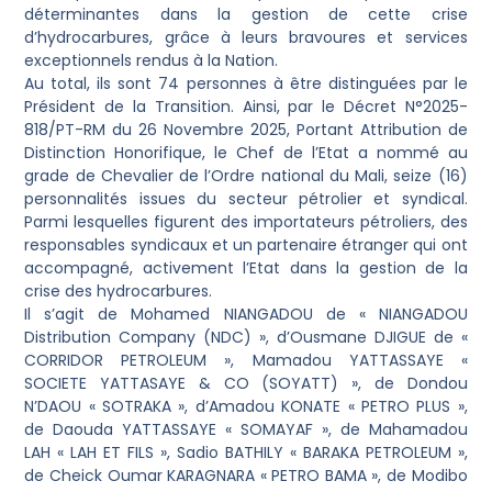
déterminantes dans la gestion de cette crise
d’hydrocarbures, grâce à leurs bravoures et services
exceptionnels rendus à la Nation.
Au total, ils sont 74 personnes à être distinguées par le
Président de la Transition. Ainsi, par le Décret N°2025-
818/PT-RM du 26 Novembre 2025, Portant Attribution de
Distinction Honorifique, le Chef de l’Etat a nommé au
grade de Chevalier de l’Ordre national du Mali, seize (16)
personnalités issues du secteur pétrolier et syndical.
Parmi lesquelles figurent des importateurs pétroliers, des
responsables syndicaux et un partenaire étranger qui ont
accompagné, activement l’Etat dans la gestion de la
crise des hydrocarbures.
Il s’agit de Mohamed NIANGADOU de « NIANGADOU
Distribution Company (NDC) », d’Ousmane DJIGUE de «
CORRIDOR PETROLEUM », Mamadou YATTASSAYE «
SOCIETE YATTASAYE & CO (SOYATT) », de Dondou
N’DAOU « SOTRAKA », d’Amadou KONATE « PETRO PLUS »,
de Daouda YATTASSAYE « SOMAYAF », de Mahamadou
LAH « LAH ET FILS », Sadio BATHILY « BARAKA PETROLEUM »,
de Cheick Oumar KARAGNARA « PETRO BAMA », de Modibo